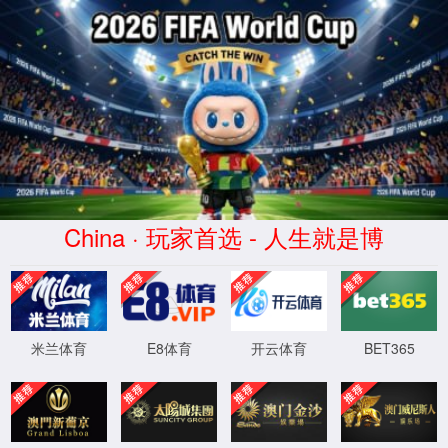
中国·6690必发集团(股份有限公司)-
官方网站
满足您的需求，以科技为根本，以市场为导向，以质量为保
证，以服务为宗旨
科研高校，科研院所，陶瓷烧结，锂电池行业，实验高端电炉
6690必发集团官网入口
科炬简介
公司动态
产品中心
客户案例
资质荣誉
售后服务
在线留言
联系我们