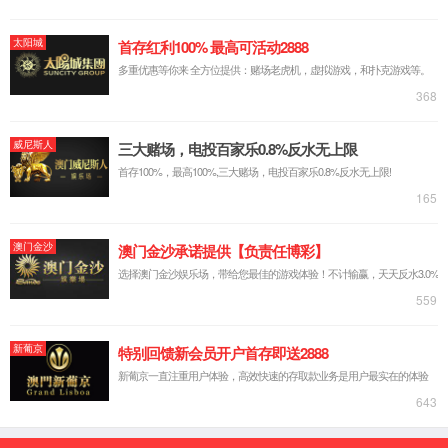
真空气氛旋转管式炉
旋转气氛管式炉
1000度高温管式炉