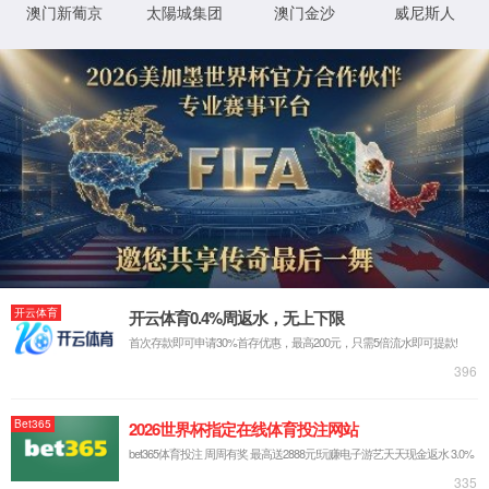
当前位置：
>
>
6690必发集团官网入口
公司动态
常见问题
实验电炉出现故障您别慌，先来看看此文章...
实验电炉其实是可做高温热处理实验型电炉的统称，比如箱式
炉、管式炉、真空炉、升降炉、熔块炉、退火炉等等都可称为 实验
电炉 。实验电炉使用时间长...
箱式炉的主要组成部分及各部分作用...
箱式炉是大家比较熟悉的一种炉型，因为外观像箱子一样，所以
就称其为箱式炉。但是大家对箱式炉主要组成部分以及作用都了解
吗？下面我们来告诉大家吧： 首先咱...
相当实用的箱式炉安装及使用方法...
箱式炉也可叫做实验炉，是工业上常用的高温热处理实验设备，
安装和使用都比较简便，只需要记住以下箱式炉的安装方法和操作