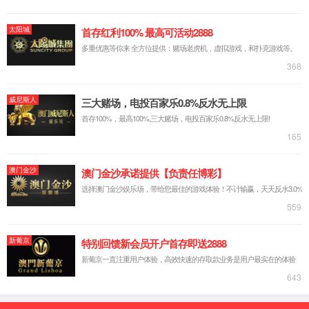
步骤以及操作注意事项即可。 a、箱...
分享八大管式炉操作注意...
管式炉在每次使用后，如果没有及时的清理，在使用一段时间
后，会发现管式炉的炉管内出现不同程度的结渣或者结焦的现象。
那么我们如何避免这些现象的出现呢？小编...
|
|
|
6690必发集团官网入口
关于我们
公司动态
产品中心
|
|
|
|
工程案例
资质荣誉
在线留言
联系我们