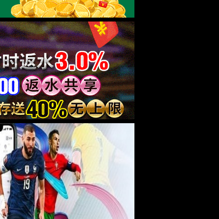
到的炉管，炉管的材质一般为石英管、刚玉
意，我们以石英...
，比如箱式炉、管式炉、真空炉、升降炉、
用时间长...
它也可以称为箱式电阻炉。箱式实验炉主要
院校实验室常用的一种...