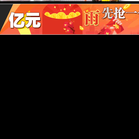
10
教您四种管式炉常见故障问题的解决方法...
不管是哪种仪器设备，在日常使用过程中，也都会
使用，让人很烦恼。就说管式炉吧，如果在使用时出现
25-04
25
真空气氛炉的种类和操作注意...
真空气氛炉就是可以抽真空又可以通气氛的炉型，
降真空气氛炉等很多种不同炉型，虽然种类很多，但是
25-03
10
箱式实验炉的结构特点和使用注意...
箱式实验炉是实验室比较常用的一种炉型，升温快
功能，并附设有二级超温自动保护功能，控制可靠，使
25-03
26
我们告诉您管式电炉如何验收、安装和试用...
目前，管式电炉的生产厂家在接到用户订单并完成
户单位。物流包装则一般都是木箱垫上泡沫板或海绵防
25-02