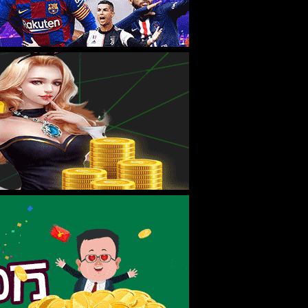
？...
工制备气氛，以达到某种热处理的目的，如
控制炉内的气氛，维持...