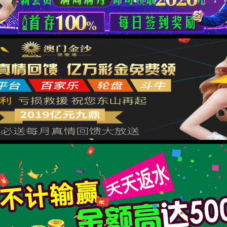
公司动态
当前位置：
>
6690必发集团官网入口
公司动态
24
气氛炉是什么？有什么特点？使用时要注意什么
气氛炉是在某一既定温度下，向炉内通入成分的人
气体渗碳，碳氮共渗及光亮淬火，退火，正火等。为了
25-06