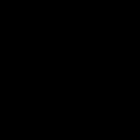
6690必发集团官网入口
换一张