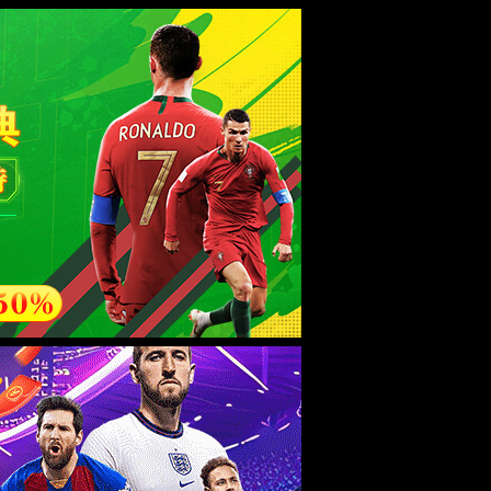
|
|
网站地图
在线留言
联系方式
快速咨询热线：
136-2388-3335
136-6379-6128
(微信同号)
在线留言
联系我们