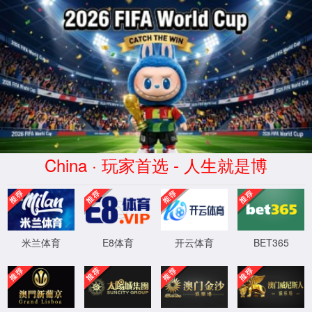
满足您的需求，以科技为根本，以市场为导向，以质量为保
证，以服务为宗旨
科研高校，科研院所，陶瓷烧结，锂电池行业，实验高端电炉
6690必发集团官网入口
科炬简介
公司动态
产品中心
客户案例
资质荣誉
售后服务
在线留言
联系我们
当前位置：
>
>
6690必发集团官网入口
科炬简介
公司环境