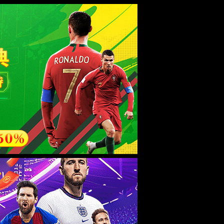
|
|
网站地图
在线留言
联系方式
快速咨询热线：
136-2388-3335
136-6379-6128
(微信同号)
在线留言
联系我们