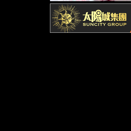
在你手机上继续观看此页面。
上一篇：
四川理工学院
下一篇：
上海交通大学
6690必发集团官网入口
换一张