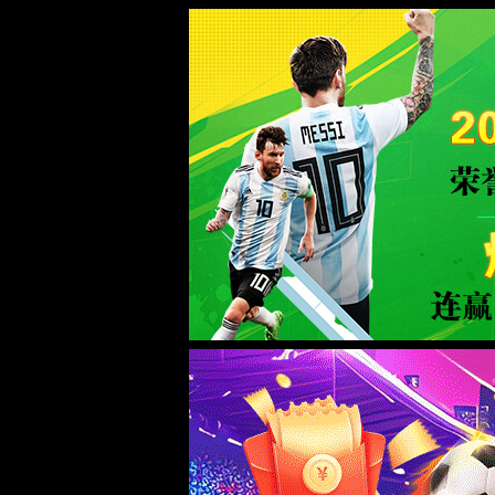
中国·6690必发集团(股份有限公司)
6690必发集团官网入口欢迎您的到访！
满足您的需求，以科技为根本，以
科研高校，科研院所，陶瓷烧结，
6690必发集团官网入口
科炬简介
公司